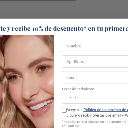
ete y recibe 10% de descuento* en tu primer
tiene un olor a petróleo 😭, y definitivamente no pude usarla.
Fecha de nacimiento
Acepto la
Política de tratamiento de
y quiero recibir ofertas por email y
*No aplica para productos en descuento o Kit
acumulable.