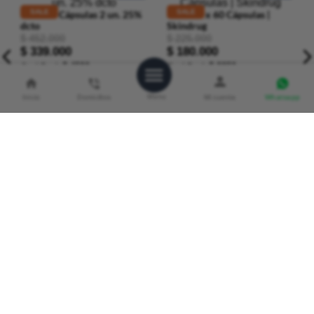
SALE
SALE
Inicio
Domicilios
Whatsapp
Retimax Cápsulas 2 un. 25%
Retimax x 60 Cápsulas |
dcto
Skindrug
$
452
.
000
$
225
.
000
$
339
.
000
$
180
.
000
CashBack:
$ 4520
CashBack:
$ 2250
(
CAPSULAS
a $
2.825
)
(
CAPSULAS
a $
3.000
)
★
★
★
★
★
★
★
★
★
★
AGREGAR
AGREGAR