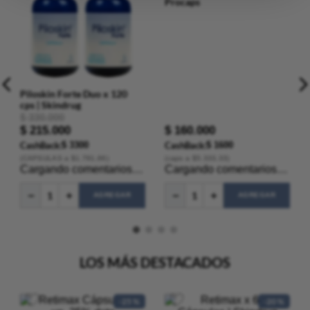
Piloskin Forte Duo x 120
Vitybell x 30 Cápsulas |
cps | Skindrug
Procaps
$
330
.
000
$
215
.
000
$
160
.
000
CashBack:
$ 3300
CashBack:
$ 1600
(
CAPSULAS
a $
1.791
,66
)
(
caps
a $
5.333
,33
)
★
★
★
★
★
★
★
★
★
★
AGREGAR
AGREGAR
LOS MÁS DESTACADOS