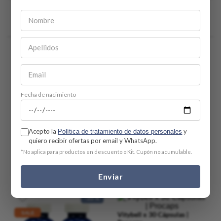
Comentarios
Cargando el resumen…
Por favor, inicia sesión para escribir un comentario.
Fecha de nacimiento
Más reciente
Todos
Acepto la
y
Política de tratamiento de datos personales
quiero recibir ofertas por email y WhatsApp.
Cargando comentarios…
*No aplica para productos en descuento o Kit. Cupón no acumulable.
PRODUCTOS RECOMENDADOS
Enviar
-
35 %
SALE