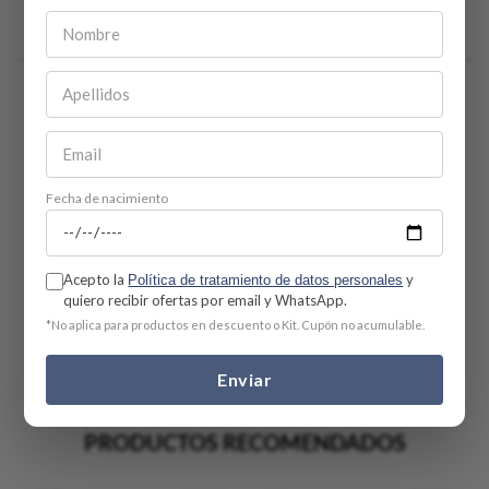
Comentarios
☆
☆
☆
☆
☆
0 Calificación promedio
(0 comentarios)
Por favor, inicia sesión para escribir un comentario.
Fecha de nacimiento
Más reciente
Todos
Acepto la
y
Política de tratamiento de datos personales
quiero recibir ofertas por email y WhatsApp.
No hay comentarios.
*No aplica para productos en descuento o Kit. Cupón no acumulable.
Enviar
PRODUCTOS RECOMENDADOS