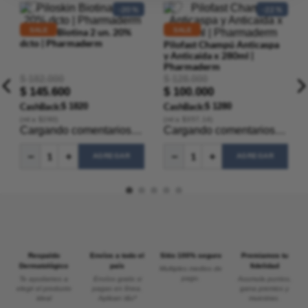
SALE
SALE
Piloskin Biotina 2 un. 20%
Pilofast Champú Anticaspa
dcto | Pharmaderm
y Anticaída x 280ml |
Pharmaderm
$
182
.
000
$
128
.
000
$
145
.
600
$
100
.
000
CashBack:
$ 1820
CashBack:
$ 1280
(
ml
a $
260
)
(
ml
a $
357
,14
)
Cargando comentarios…
Cargando comentarios…
AGREGAR
AGREGAR