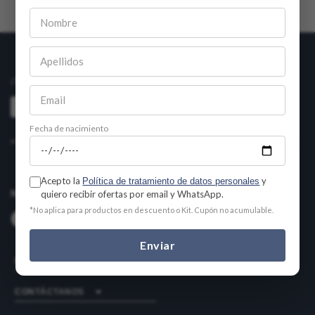
Boletín informativo
¡Suscríbete y recibe información de nuestros descuentos semanales!
Suscribirse
Fecha de nacimiento
Al ingresar tu email y dar clic en suscribirse aceptas nuestra
política de privacidad y datos personales
Acepto la
y
Política de tratamiento de datos personales
NUESTRAS REDES SOCIALES
quiero recibir ofertas por email y WhatsApp.
*No aplica para productos en descuento o Kit. Cupón no acumulable.
Enviar
ENLACES
CONTÁCTANOS