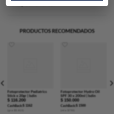
No hay comentarios.
PRODUCTOS RECOMENDADOS
Fotoprotector Pediatrics
Fotoprotector Hydro Oil
Stick x 20gr | Isdin
SPF 30 x 200ml | Isdin
$
116
.
200
$
150
.
000
CashBack:
$ 1162
CashBack:
$ 1500
(
gr
a $
5.810
)
(
ml
a $
750
)