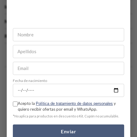
Ingredientes clave
Modo de uso
Recomendado para
Comentarios
Fecha de nacimiento
☆
☆
☆
☆
☆
0 Calificación promedio
(0 comentarios)
Acepto la
y
Política de tratamiento de datos personales
Por favor, inicia sesión para escribir un comentario.
quiero recibir ofertas por email y WhatsApp.
*No aplica para productos en descuento o Kit. Cupón no acumulable.
Más reciente
Todos
Enviar