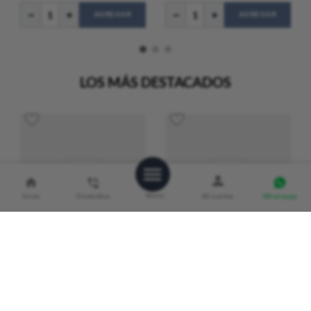
AGREGAR
AGREGAR
LOS MÁS DESTACADOS
Inicio
Domicilios
Whatsapp
Fotoprotector Pediatrics
Fotoprotector Hydro Oil
Stick x 20gr | Isdin
SPF 30 x 200ml | Isdin
$
116
.
200
$
150
.
000
CashBack:
$ 1162
CashBack:
$ 1500
(
gr
a $
5.810
)
(
ml
a $
750
)