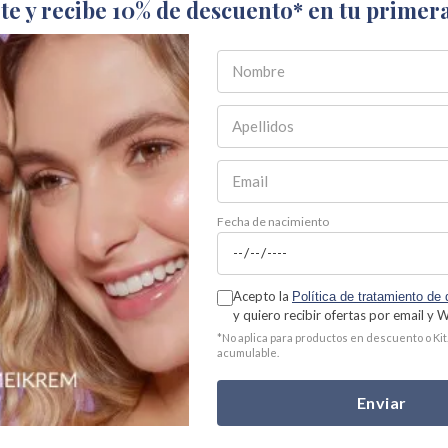
ete y recibe 10% de descuento* en tu primer
Fecha de nacimiento
PRODUCTOS RECOMENDADOS
Acepto la
Política de tratamiento de
y quiero recibir ofertas por email y
*No aplica para productos en descuento o Kit
acumulable.
Enviar