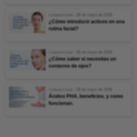
Cuidado Facial
-
28 de mayo de 2026
¿Cómo introducir activos en una
rutina facial?
Cuidado Facial
-
28 de mayo de 2026
¿Cómo saber si necesitas un
contorno de ojos?
Cuidado Facial
-
28 de mayo de 2026
Ácidos PHA, beneficios, y como
funcionan.