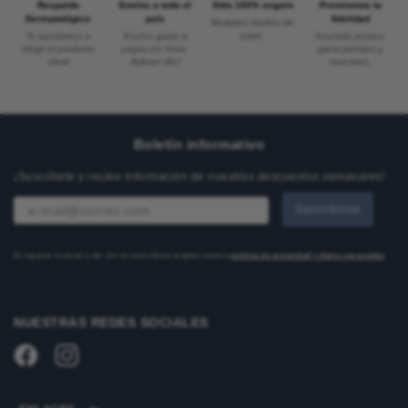
Respaldo
Envíos a todo el
Sitio 100% seguro
Premiamos tu
Dermatológico
país
fidelidad
Multiples medios de
pago.
Te ayudamos a
Envíos gratis si
Acumula puntos,
elegir el producto
pagas en línea.
gana premios y
ideal
Aplican t&c*
muestras.
Boletín informativo
¡Suscríbete y recibe información de nuestros descuentos semanales!
Suscribirse
Al ingresar tu email y dar clic en suscribirse aceptas nuestra
política de privacidad y datos personales
NUESTRAS REDES SOCIALES