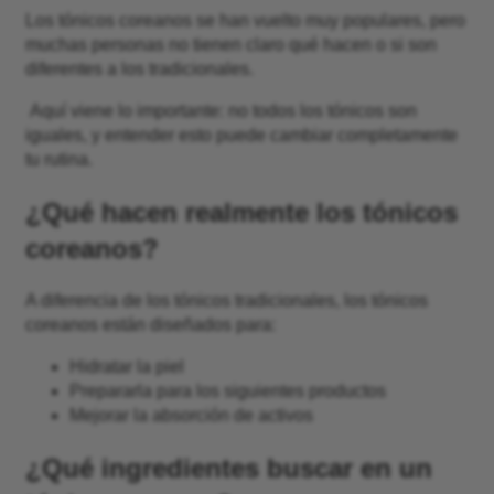
Los tónicos coreanos se han vuelto muy populares, pero
muchas personas no tienen claro qué hacen o si son
diferentes a los tradicionales.
Aquí viene lo importante: no todos los tónicos son
iguales, y entender esto puede cambiar completamente
tu rutina.
¿Qué hacen realmente los tónicos
coreanos?
A diferencia de los tónicos tradicionales, los tónicos
coreanos están diseñados para:
Hidratar la piel
Prepararla para los siguientes productos
Mejorar la absorción de activos
¿Qué ingredientes buscar en un