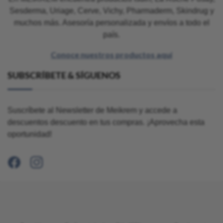
Sesderma, Uriage, Cerve, Vichy, Pharmaderm, Skindrug y
muchos más. Asesoría personalizada y envíos a todo el
país.
Conoce nuestros productos aquí
SUBSCRÍBETE & SÍGUENOS
Suscríbete al Newsletter de Meikrem y accede a
descuentos descuento en tus compras. ¡Aprovecha esta
oportunidad!