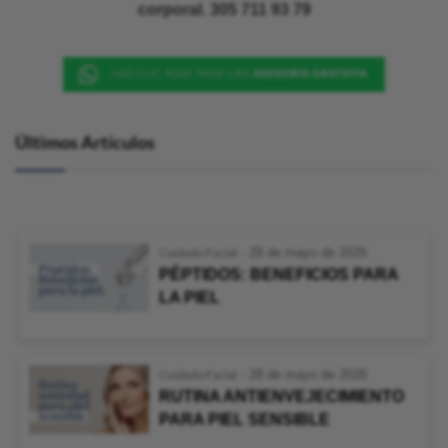
corporal. 305 711 93 79
Últimos Artículos
Cuidado Facial
-
28 de mayo de 2026
PÉPTIDOS: BENEFICIOS PARA
LA PIEL
Cuidado Facial
-
28 de mayo de 2026
RUTINA ANTIENVEJECIMIENTO
PARA PIEL SENSIBLE