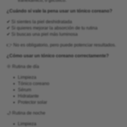
tranexamico, o glicólico.
¿Cuándo sí vale la pena usar un tónico coreano?
✔ Si sientes la piel deshidratada
✔ Si quieres mejorar la absorción de tu rutina
✔ Si buscas una piel más luminosa
👉 No es obligatorio, pero puede potenciar resultados.
¿Cómo usar un tónico coreano correctamente?
🌞 Rutina de día
Limpieza
Tónico coreano
Sérum
Hidratante
Protector solar
🌙 Rutina de noche
Limpieza