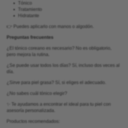
Tónico
Tratamiento
Hidratante
👉 Puedes aplicarlo con manos o algodón.
Preguntas frecuentes
¿El tónico coreano es necesario? No es obligatorio,
pero mejora la rutina.
¿Se puede usar todos los días? Sí, incluso dos veces al
día.
¿Sirve para piel grasa? Sí, si eliges el adecuado.
¿No sabes cuál tónico elegir?
✨ Te ayudamos a encontrar el ideal para tu piel con
asesoría personalizada.
Productos recomendados: