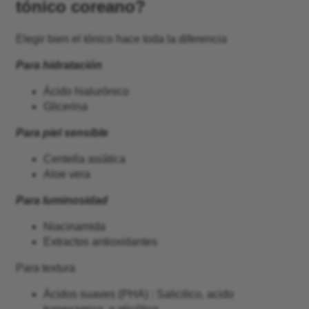
tónico coreano?
Elegir bien el tónico hace toda la diferencia
Para hidratación
Ácido hialurónico
Glicerina
Para piel sensible
Centella asiática
Aloe vera
Para luminosidad
Niacinamida
Extractos antioxidantes
Para textura
Ácidos suaves (PHA) : Salicilico, acido