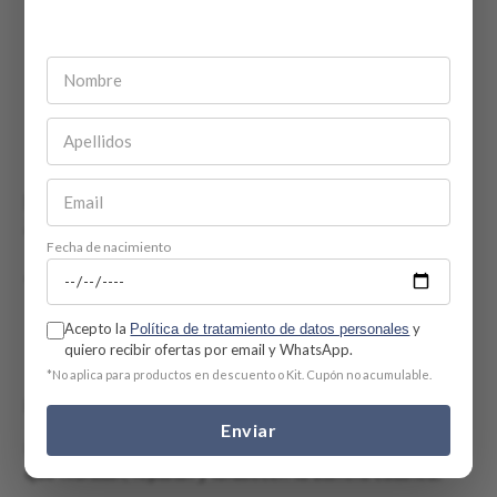
Dokdo Toner Tónico Hidratante y Exfoliante x
200ml Round Lab
Fecha de nacimiento
¿Por qué lo recomendamos?
Exfolia suavemente con proteasa, eliminando
Acepto la
y
Política de tratamiento de datos personales
células muertas y afinando la textura de la piel sin
quiero recibir ofertas por email y WhatsApp.
irritarla.
*No aplica para productos en descuento o Kit. Cupón no acumulable.
Ingredientes clave:
Enviar
Pantenol, alantoína y betaína: Ingredientes calmantes
que hidratan, reparan y fortalecen la barrera cutánea.