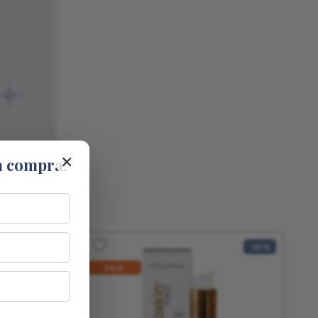
×
a compra!
-
20 %
SALE