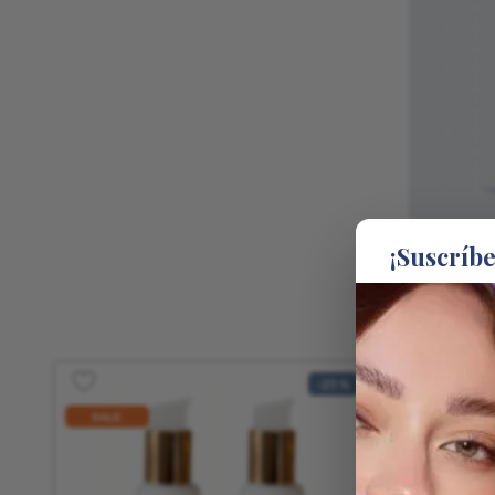
10
.
Hydraxer
¡Suscríb
-
25 %
SALE
SALE