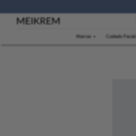
Términos Má
Marcas
Cuidado Facial
1
.
Heliocare
2
.
Hydraskin
3
.
Piloskin
4
.
Protector So
5
.
Sunface
6
.
Roche
7
.
Hydraskin 
8
.
Sunstop
9
.
Retimax