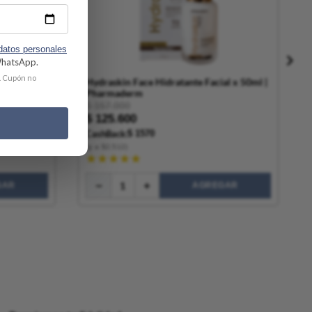
 datos personales
 WhatsApp.
. Cupón no
Hydraskin Face Hidratante Facial x 50ml |
Pharmaderm
$
157
.
000
$
125
.
600
CashBack:
$ 1570
(
g
a $
2.512
)
★
★
★
★
★
GAR
AGREGAR