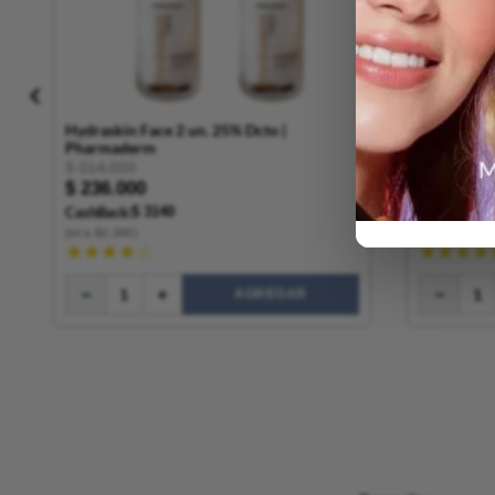
Hydraskin Face 2 un. 25% Dcto |
Piloskin F
Pharmaderm
$
314
.
000
$
330
.
000
$
236
.
000
$
215
.
00
CashBack:
$ 3140
CashBack:
$
(
ml
a $
2.360
)
(
CAPSULAS
a
★
★
★
★
☆
★
★
★
★
AGREGAR