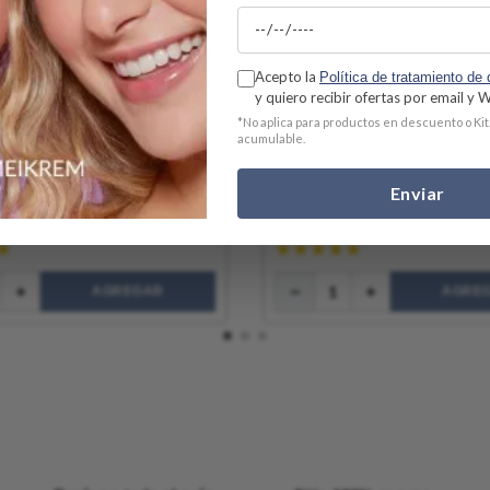
Acepto la
Política de tratamiento de
y quiero recibir ofertas por email y
*No aplica para productos en descuento o Kit
orte Duo x 120 cps | Skindrug
Personalizado 1
acumulable.
0
$
68
.
000
Enviar
 3300
CashBack:
$ 680
 $
1.791
,66
)
(
1
a $
NaN
)
★
★
★
★
★
★
AGREGAR
AGRE