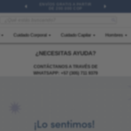
ENVÍOS GRATIS A PARTIR
DE 200.000 COP
¿Qué estás buscando?
s Buscados
Cuidado Corporal
Cuidado Capilar
Hombres
¿NECESITAS AYUDA?
CONTÁCTANOS A TRAVÉS DE
WHATSAPP: +57 (305) 711 9379
lar
Face