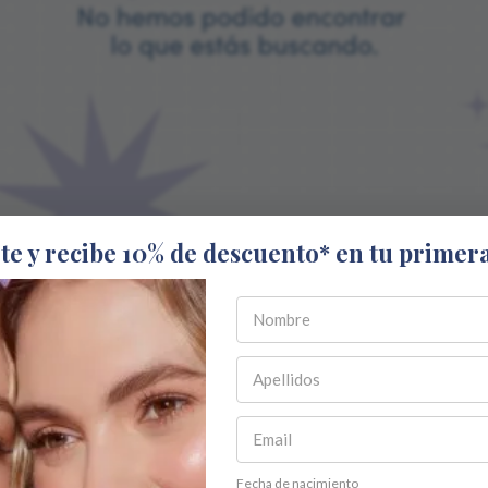
ete y recibe 10% de descuento* en tu primer
VOLVER AL INICIO
TE PUEDE INTERESAR
-
35 %
Fecha de nacimiento