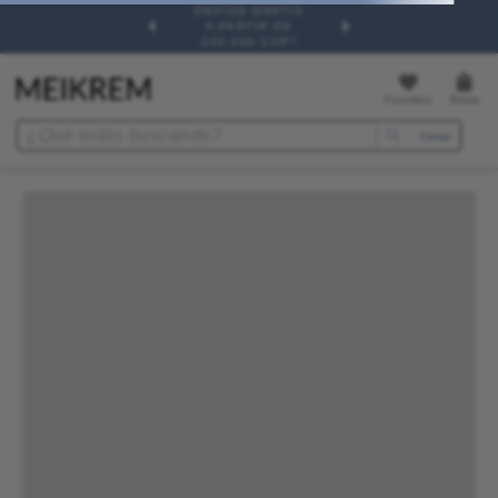
ENVÍOS GRATIS
A PARTIR DE
200,000 COP*
¿Qué estás buscando?
Términos más buscados
1
.
Heliocare
2
.
Hydraskin
3
.
Piloskin
4
.
Protector Solar
5
.
Sunface
6
.
Roche
7
.
Hydraskin Face
8
.
Magistral
9
.
Sunstop
10
.
Retimax