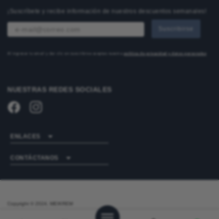
¡Suscríbete y recibe información de nuestros descuentos semanales!
Suscribirse
Al ingresar tu email y dar clic en suscribirse aceptas nuestra
política de privacidad y datos personales
NUESTRAS REDES SOCIALES
ENLACES
CONTÁCTANOS
Copyright © 2024, MEIKREM