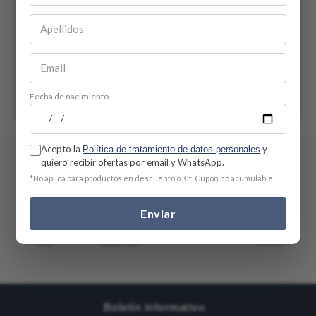
Comentarios
Cargando el resumen…
Fecha de nacimiento
Por favor, inicia sesión para escribir un comentario.
Más reciente
Todos
Acepto la
y
Política de tratamiento de datos personales
quiero recibir ofertas por email y WhatsApp.
*No aplica para productos en descuento o Kit. Cupón no acumulable.
Cargando comentarios…
Respaldo
Envíos a todo el
Sitio 100% seguro
Premiamos tu
Dermatológico
país
fidelidad
Enviar
Multiples medios de
pago.
Te ayudamos a
Envíos gratis si
Acumula puntos,
elegir el producto
pagas en línea.
gana premios y
ideal
Aplican t&c*
muestras.
Boletín informativo