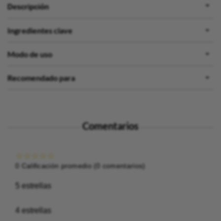
Descripción
Ingredientes clave
Modo de uso
Recomendado para
Comentarios
☆
☆
☆
☆
☆
0 Calificación promedio
(0 comentarios)
5 estrellas
4 estrellas