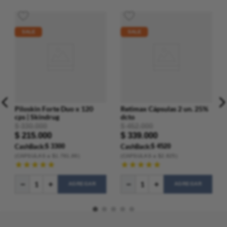
SALE
SALE
Piloskin Forte Duo x 120
Retimax Cápsulas 2 un. 25%
cps | Skindrug
dcto
$
330
.
000
$
452
.
000
$
215
.
000
$
339
.
000
CashBack:
$ 3300
CashBack:
$ 4520
(
CAPSULAS
a $
1.791
,66
)
(
CAPSULAS
a $
2.825
)
★
★
★
★
★
★
★
★
★
★
AGREGAR
AGREGAR