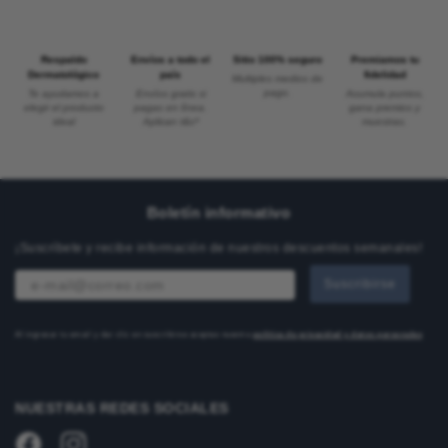
Respaldo
Envíos a todo el
Sitio 100% seguro
Premiamos tu
Dermatológico
país
fidelidad
Multiples medios de
pago.
Te ayudamos a
Envíos gratis si
Acumula puntos,
elegir el producto
pagas en línea.
gana premios y
ideal
Aplican t&c*
muestras.
Boletín informativo
¡Suscríbete y recibe información de nuestros descuentos semanales!
Suscribirse
Al ingresar tu email y dar clic en suscribirse aceptas nuestra
política de privacidad y datos personales
NUESTRAS REDES SOCIALES