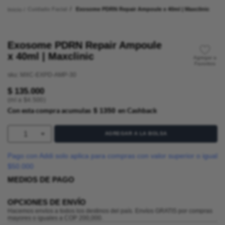
Cuidado Facial
Exosome PDRN Repair Ampoule x 40ml | Maxclinic
Exosome PDRN Repair Ampoule
x 40ml | Maxclinic
sku
:
MXC-EXPD-AMP-30
$
135
.
000
(
ml
a $
4.500
)
Con esta compra acumulas
en Cashback
$ 1350
1
AGREGAR A LA BOLSA
Pago con Addi solo aplica para compras con valor superior o igual
$50.000
MEDIOS DE PAGO
OPCIONES DE ENVÍO
Hacemos envíos a todos los destinos del país. Envíos GRATIS por compras
mayores o iguales a COP 200,000.