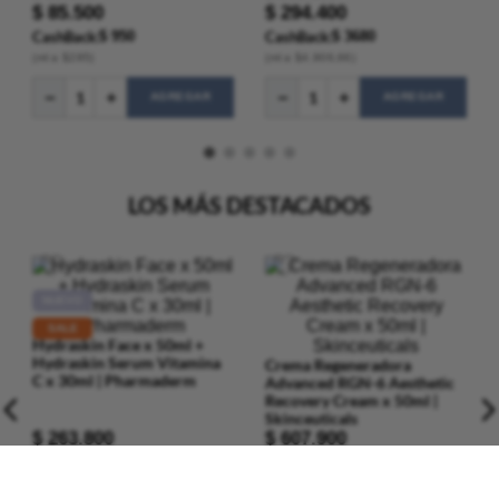
$
85
.
500
$
294
.
400
CashBack:
$ 950
CashBack:
$ 3680
(
ml
a $
285
)
(
ml
a $
4.906
,66
)
AGREGAR
AGREGAR
LOS MÁS DESTACADOS
NUEVO
SALE
Hydraskin Face x 50ml +
Crema Regeneradora
Hydraskin Serum Vitamina
Advanced RGN-6 Aesthetic